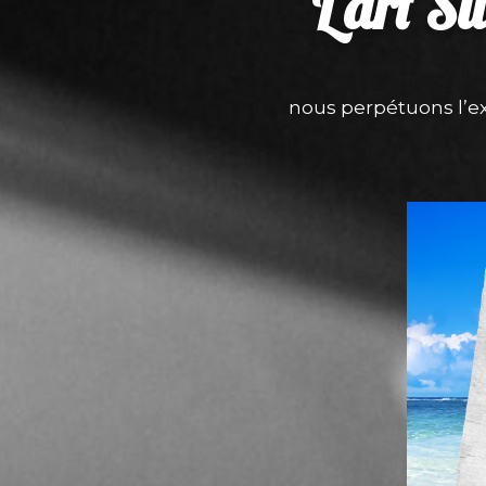
L'art S
nous perpétuons l’ex