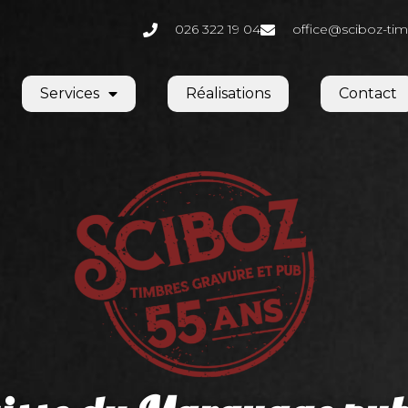
026 322 19 04
office@sciboz-tim
Services
Réalisations
Contact