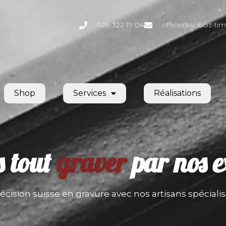
026 322 19 04
office@sciboz-tim
Shop
Services
Réalisations
s tout
graver
par nos e
écision suisse en gravure avec nos artisans spéciali