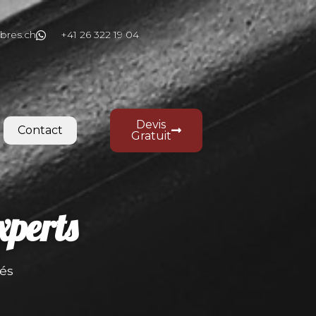
bres.ch
+41 26 322 19 04
Devis
Contact
Gratuit
xperts
sés