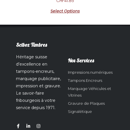
CHF
41.85
Select Options
Sciboz Timbres
Héritage suisse
Nos Services
d’excellence en
tampons-encreurs,
Impressions numériques
marquage publicitaire,
Tampons Encreurs
impression et gravure.
Marquage Véhicules et
Le savoir-faire
Vitrines
fribourgeois à votre
Gravure de Plaques
service depuis 1971.
Signalétique