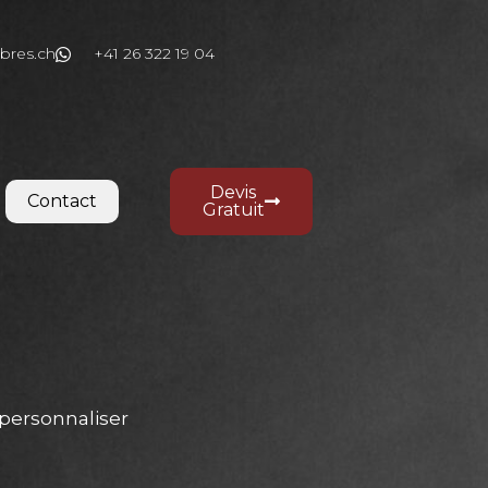
bres.ch
+41 26 322 19 04
Devis
Contact
Gratuit
personnaliser