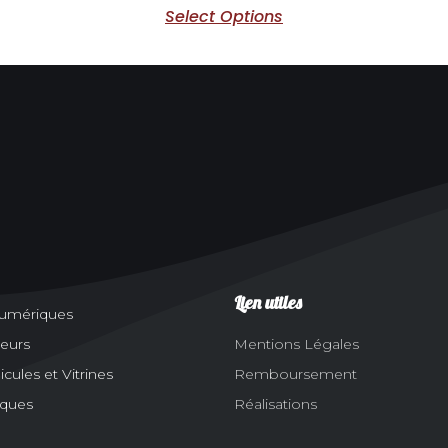
Select Options
Lien utiles
numériques
eurs
Mentions Légales
ules et Vitrines
Remboursement
aques
Réalisations