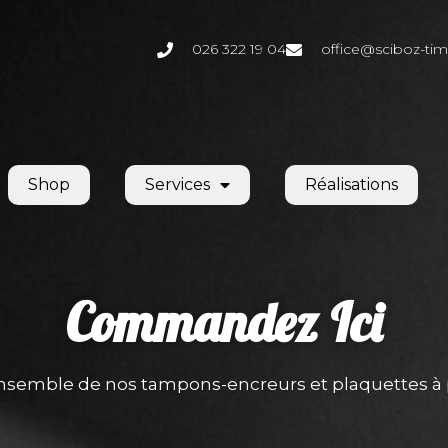
026 322 19 04
office@sciboz-tim
Shop
Services
Réalisations
Commandez
Ici
ensemble de nos tampons-encreurs et plaquettes à 