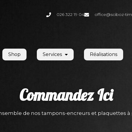
026 322 19 04
office@sciboz-tim
Shop
Services
Réalisations
Commandez
Ici
ensemble de nos tampons-encreurs et plaquettes à 