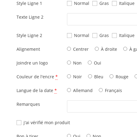
Style Ligne 1
Normal
Gras
Italique
Texte Ligne 2
Style Ligne 2
Normal
Gras
Italique
Alignement
Centrer
À droite
À g
Joindre un logo
Non
Oui
Couleur de l'encre
*
Noir
Bleu
Rouge
Langue de la date
*
Allemand
Français
Remarques
j'ai vérifié mon produit
Bon à tirer
Oui
Non