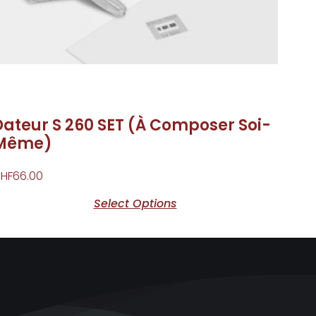
Dateur S 260 SET (À Composer Soi-
Même)
HF
66.00
Select Options