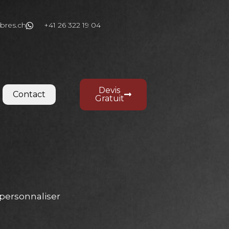
bres.ch
+41 26 322 19 04
Devis
Contact
Gratuit
personnaliser