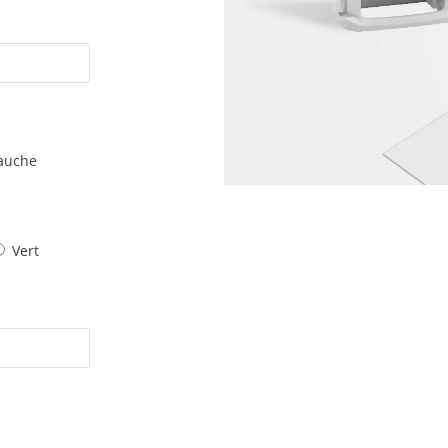
auche
Vert