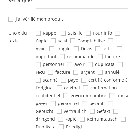
Remarques
j'ai vérifié mon produit
Choix du
Rappel
Saisi le
Pour info
texte
Copie
saisi
Comptabilise
Avoir
Fragile
Devis
lettre
important
recommandé
facture
personnel
avoir
duplicata
recu
facture
urgent
annulé
scanné
payé
certifié conforme à
l'original
original
confirmation
confidentiel
envoi en nombre
bon à
payer
personnel
bezahlt
Gebucht
vertraulich
Gefaxt
dringend
kopie
KeinUmtausch
Duplikata
Erledigt