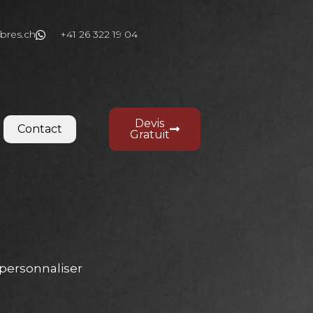
bres.ch
+41 26 322 19 04
Devis
Contact
Gratuit
personnaliser