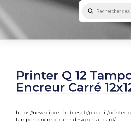
Printer Q 12 Tamp
Encreur Carré 12
https://new.sciboz-timbres.ch/produit/printer-q
tampon-encreur-carre-design-standard/