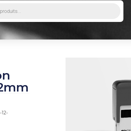
on
x12mm
-12-