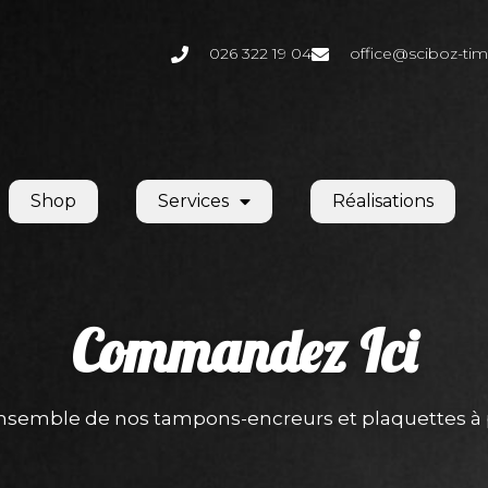
026 322 19 04
office@sciboz-tim
Shop
Services
Réalisations
Commandez
Ici
ensemble de nos tampons-encreurs et plaquettes à 