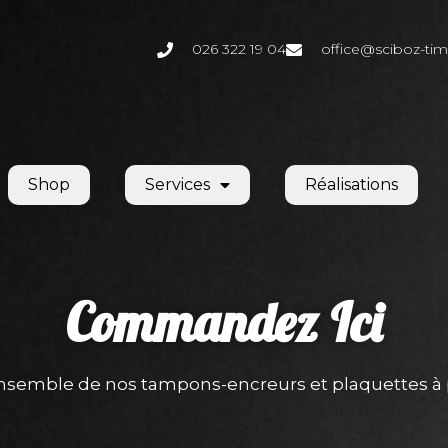
026 322 19 04
office@sciboz-tim
Shop
Services
Réalisations
Commandez
Ici
ensemble de nos tampons-encreurs et plaquettes à 