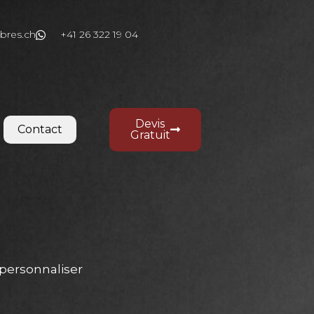
bres.ch
+41 26 322 19 04
Devis
Contact
Gratuit
personnaliser